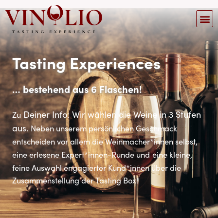
Tasting Experiences
… bestehend aus 6 Flaschen!
Deiner Info: Wir wählen die Weine in 3 Stufen
Zu
aus.
Neben unserem persönlichen Geschmack
entscheiden vor allem die Weinmacher*innen selbst,
eine erlesene Expert*innen-Runde und
eine kleine,
feine Auswahl engagierter Kund*innen über die
Zusammenstellung der Tasting Box!