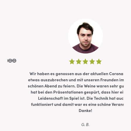
Wir haben es genossen aus der aktuellen Corona Situation
etwas auszubrechen und mit unseren Freunden im Ort einen
schönen Abend zu feiern. Die Weine waren sehr gut und man
m
hat bei den Präsentationen gespürt, dass hier eine große
M
Leidenschaft im Spiel ist. Die Technik hat auch gut
h
funktioniert und damit war es eine schöne Veranstaltung.
Danke!
G. B.